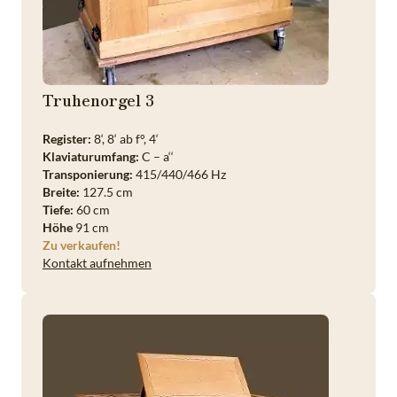
Truhenorgel 3
Register:
8‘, 8‘ ab f°, 4‘
Klaviaturumfang:
C – a‘‘
Transponierung:
415/440/466 Hz
Breite:
127.5 cm
Tiefe:
60 cm
Höhe
91 cm
Zu verkaufen!
Kontakt aufnehmen