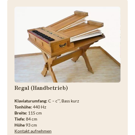
Regal (Handbetrieb)
Klaviaturumfang:
C – c‘‘‘, Bass kurz
Tonhöhe:
440 Hz
Breite:
115 cm
Tiefe:
84 cm
Höhe
93 cm
Kontakt aufnehmen