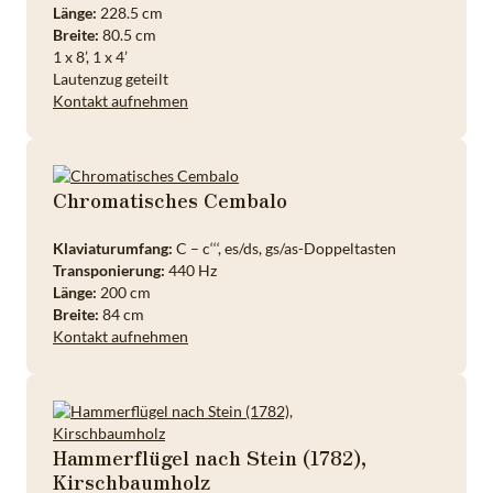
Länge:
228.5 cm
Breite:
80.5 cm
1 x 8’, 1 x 4’
Lautenzug geteilt
Kontakt aufnehmen
Chromatisches Cembalo
Klaviaturumfang:
C – c‘‘‘, es/ds, gs/as-Doppeltasten
Transponierung:
440 Hz
Länge:
200 cm
Breite:
84 cm
Kontakt aufnehmen
Hammerflügel nach Stein (1782),
Kirschbaumholz