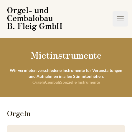
Toggl
Mietinstrumente
Wir vermieten verschiedene Instrumente für Veranstaltungen
und Aufnahmen in allen Stimmtonhöhen.
Orgeln
Cembali
Spezielle Instrumente
Orgeln