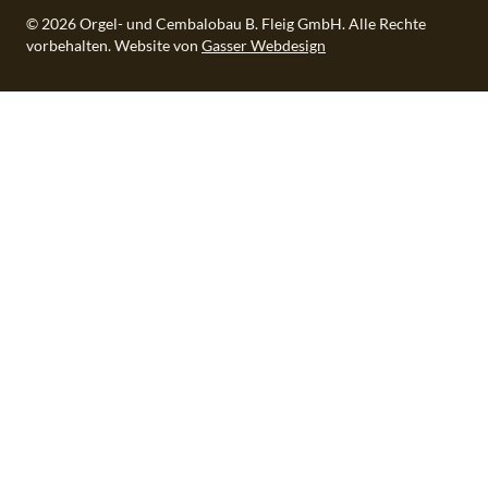
© 2026 Orgel- und Cembalobau B. Fleig GmbH. Alle Rechte
vorbehalten.
Website von
Gasser Webdesign