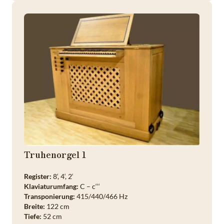
Truhenorgel 1
Register:
8‘, 4‘, 2‘
Klaviaturumfang:
C – c‘‘‘
Transponierung:
415/440/466 Hz
Breite:
122 cm
Tiefe:
52 cm