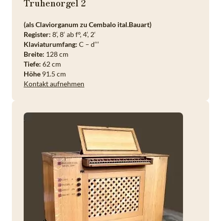
Truhenorgel 2
(als Claviorganum zu Cembalo ital.Bauart)
Register:
8‘, 8‘ ab f°, 4‘, 2‘
Klaviaturumfang:
C – d‘‘‘
Breite:
128 cm
Tiefe:
62 cm
Höhe
91.5 cm
Kontakt aufnehmen