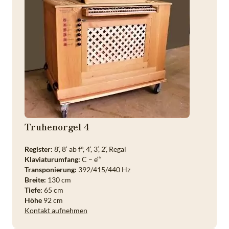
Truhenorgel 4
Register:
8‘, 8‘ ab f°, 4‘, 3‘, 2‘, Regal
Klaviaturumfang:
C – e‘‘‘
Transponierung:
392/415/440 Hz
Breite:
130 cm
Tiefe:
65 cm
Höhe
92 cm
Kontakt aufnehmen