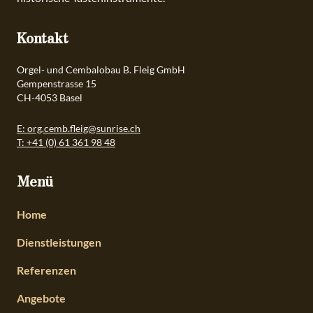
Kontakt
Orgel- und Cembalobau B. Fleig GmbH
Gempenstrasse 15
CH-4053 Basel
E: org.cemb.fleig@sunrise.ch
T: +41 (0) 61 361 98 48
Menü
Home
Dienstleistungen
Referenzen
Angebote